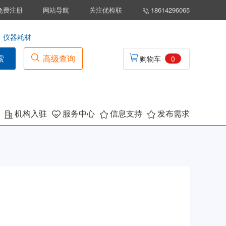
免费注册
网站导航
关注优检联
18614296065
仪器耗材
索
高级查询
购物车
0
机构入驻
服务中心
信息支持
发布需求