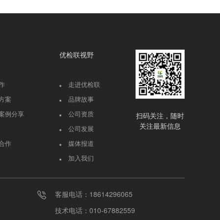
优检联视野
作
走进优检联
方案
品牌故事
案例分享
公司资质
扫码关注，随时
关注最新信息
公司发展
合作
媒体报道
加入我们
客服电话：18614296065
技术电话：010-67882559