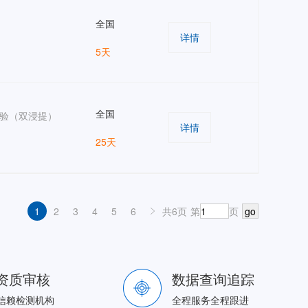
全国
详情
5天
全国
验（双浸提）
详情
25天
1
2
3
4
5
6
共6页
第
页
go
资质审核
数据查询追踪
信赖检测机构
全程服务全程跟进