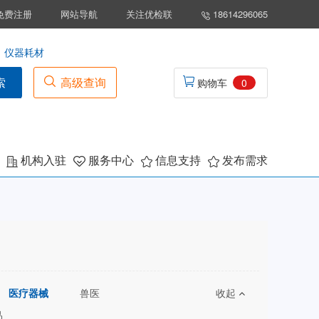
免费注册
网站导航
关注优检联
18614296065
仪器耗材
索
高级查询
购物车
0
机构入驻
服务中心
信息支持
发布需求
医疗器械
兽医
收起
品