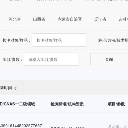
河北省
山西省
内蒙古自治区
辽宁省
吉林
福建省
江西省
山东省
河南省
湖北省
重庆市
四川省
贵州省
云南省
西藏自治区
检测对象/样品：
标准/方法/技术
自治区
台湾省
香港特别行政区
澳门特别行政区
项目/参数：
查询
新时间
ID/CNAS一二级领域
检测标准/机构资质
项目/参数
390161445202577657
含水率，尺