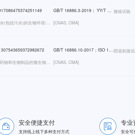
17086475374251149
GB/T 16886.3-2019； YY/T 0127.12-2008； YY/T 0870.4-2014； ISO 10993-3:2014；胞微核试验化妆品安全技术规范 （2015年版） 第六章 毒理学试验方法 12； GB 7919-87 5.16； GB/T 17218-1998 附录B
微核试验
生物:水(包括污水)的生物环境/药物和生物制品的微生物检测/培养基/对微生物的抗性/工业微生物（培养 物）/细胞培养/其他材料的微生物;化学:化妆品/水;医疗器械:通用器械/手术器械/医用材料/医学检验仪器及试剂/植入材料和人工器官/口腔科设备及材料/介入器材/其他;卫生检疫:细胞病理学;
[CNAS, CMA]
307543659372982672
GB/T 16886.10-2017；ISO 10993-10:2010；GB 15979-2002 附录A；消毒技术规范(2002年版)
阴道刺激试
生物:药物和生物制品的微生物检测;化学:药/消毒产品;医疗器械:医学检验仪器及试剂/植入材料和人工器官/口腔科设备及材料/其他;卫生检疫:病毒学/真菌学/医学应用病理学;
[CNAS, CMA]
安全便捷支付
专业
支持线上线下多种支付方式
安全可