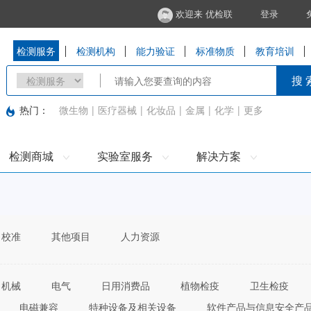
欢迎来 优检联
登录
检测服务
检测机构
能力验证
标准物质
教育培训
搜 
热门：
微生物
|
医疗器械
|
化妆品
|
金属
|
化学
|
更多
检测商城
实验室服务
解决方案
校准
其他项目
人力资源
机械
电气
日用消费品
植物检疫
卫生检疫
电磁兼容
特种设备及相关设备
软件产品与信息安全产