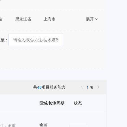
省
黑龙江省
上海市
展开
湖南省
广东省
陕西省
甘肃省
青海省
规范：
共
项目服务能力
48
1
/
6
区域/检测周期
状态
全国
寸，承重