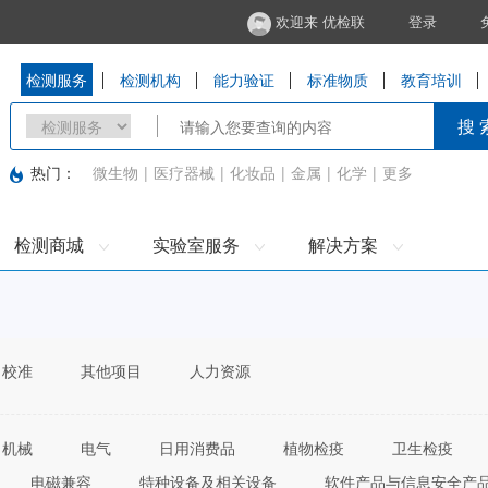
欢迎来 优检联
登录
检测服务
检测机构
能力验证
标准物质
教育培训
搜 
热门：
微生物
|
医疗器械
|
化妆品
|
金属
|
化学
|
更多
检测商城
实验室服务
解决方案
校准
其他项目
人力资源
机械
电气
日用消费品
植物检疫
卫生检疫
电磁兼容
特种设备及相关设备
软件产品与信息安全产