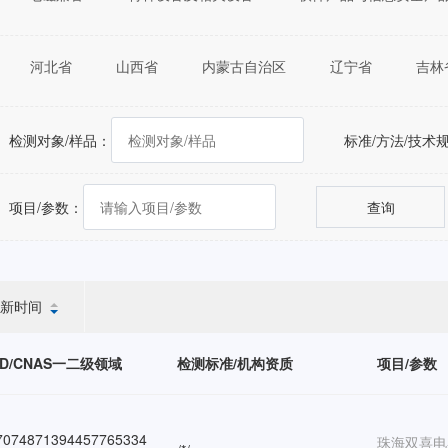
河北省
山西省
内蒙古自治区
辽宁省
吉林
福建省
江西省
山东省
河南省
湖北省
重庆市
四川省
贵州省
云南省
西藏自治区
检测对象/样品：
标准/方法/技术
自治区
台湾省
香港特别行政区
澳门特别行政区
项目/参数：
查询
新时间
ID/CNAS一二级领域
检测标准/机构资质
项目/参数
074871394457765334
珠海双喜电