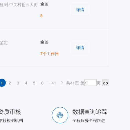
全国
检测-中关村创业大街
详情
5
全国
鉴定
详情
7个工作日
...
1
2
3
4
5
6
41
共41页
第
页
go
资质审核
数据查询追踪
信赖检测机构
全程服务全程跟进