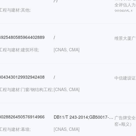
/*/
全评估人力外
工程与建材:其他;
202605-1
925480585964402889
/
维景大厦广
工程与建材:建筑环境;
[CNAS, CMA]
043430129932942408
/
中信建设证
工程与建材:门窗/钢结构工程;
[CNAS, CMA]
028826450576914966
DB11/T 243-2014;GB50017-2017
广告牌安全
窑+顺义）
工程与建材:幕墙;
[CNAS, CMA]