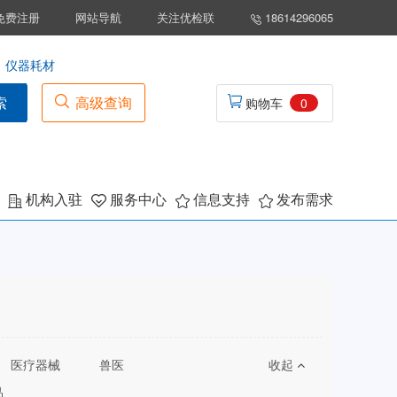
免费注册
网站导航
关注优检联
18614296065
仪器耗材
索
高级查询
购物车
0
机构入驻
服务中心
信息支持
发布需求
医疗器械
兽医
收起
品