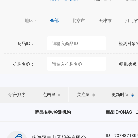
地区：
全部
北京市
天津市
河北省
江苏省
浙江省
安徽省
福建
广西壮族自治区
海南省
重庆市
商品ID：
检测对象
宁夏回族自治区
新疆维吾尔自治区
机构名称：
项目/参数
综合排序
点击量
关注量
更新时间
商品名称/检测机构
商品ID/CNAS
ID：707487139
珠海双喜电器股份有限公司结构安全评估人力外包-HRO GZ-202605-1