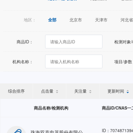
地区：
全部
北京市
天津市
河北省
江苏省
浙江省
安徽省
福建
广西壮族自治区
海南省
重庆市
商品ID：
检测对象
宁夏回族自治区
新疆维吾尔自治区
机构名称：
项目/参数
综合排序
点击量
关注量
更新时间
商品名称/检测机构
商品ID/CNAS
ID：707487139
珠海双喜电器股份有限公司结构安全评估人力外包-HRO GZ-202605-1