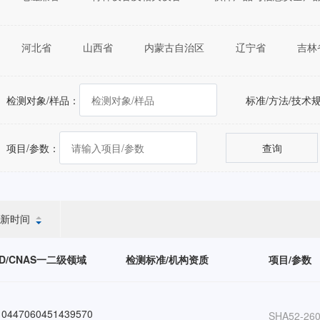
河北省
山西省
内蒙古自治区
辽宁省
吉林
福建省
江西省
山东省
河南省
湖北省
重庆市
四川省
贵州省
云南省
西藏自治区
检测对象/样品：
标准/方法/技术
自治区
台湾省
香港特别行政区
澳门特别行政区
项目/参数：
查询
新时间
D/CNAS一二级领域
检测标准/机构资质
项目/参数
0447060451439570
SHA52-260