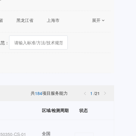
省
黑龙江省
上海市
展开
湖南省
广东省
陕西省
甘肃省
青海省
规范：
共
项目服务能力
184
1
/
21
区域/检测周期
状态
全国
50350-CS-01