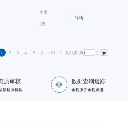
全国
详情
3天
...
1
2
3
4
5
6
21
共21页
第
页
go
资质审核
数据查询追踪
信赖检测机构
全程服务全程跟进