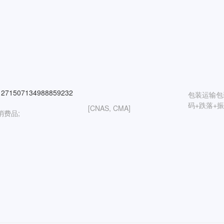
271507134988859232
包装运输包
码+跌落+
[CNAS, CMA]
消费品;