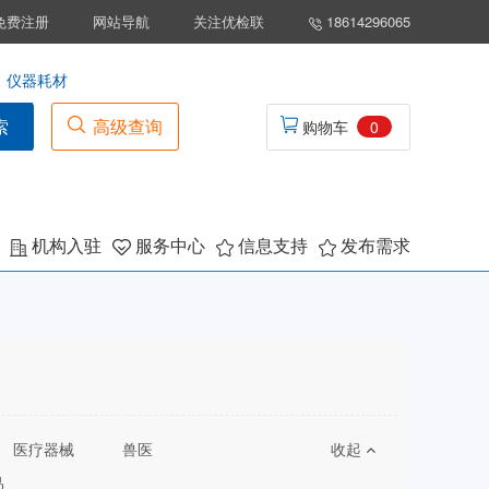
免费注册
网站导航
关注优检联
18614296065
仪器耗材
索
高级查询
购物车
0
机构入驻
服务中心
信息支持
发布需求
医疗器械
兽医
收起
品