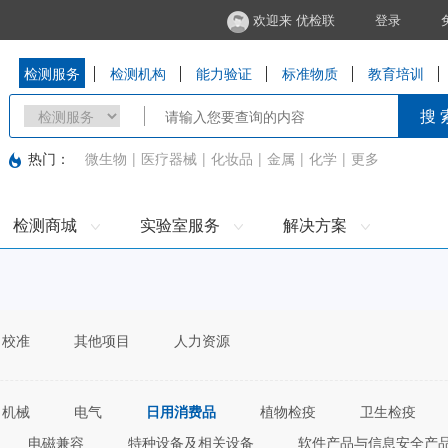
欢迎来 优检联
登录
检测服务
检测机构
能力验证
标准物质
教育培训
搜 
热门：
微生物
|
医疗器械
|
化妆品
|
金属
|
化学
|
更多
检测商城
实验室服务
解决方案
校准
其他项目
人力资源
机械
电气
日用消费品
植物检疫
卫生检疫
电磁兼容
特种设备及相关设备
软件产品与信息安全产