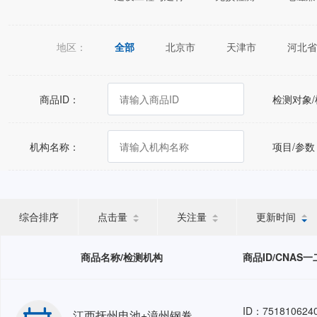
地区：
全部
北京市
天津市
河北省
江苏省
浙江省
安徽省
福建
广西壮族自治区
海南省
重庆市
商品ID：
检测对象
宁夏回族自治区
新疆维吾尔自治区
机构名称：
项目/参数
综合排序
点击量
关注量
更新时间
商品名称/检测机构
商品ID/CNAS
ID：751810624
江西抚州电池+漳州钢卷+株洲FAT+ 巴基斯坦SA JDW 杭州+中国能源建设集团浙江 岱山鱼山等人力外包202606GZ HRO