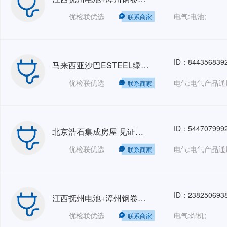
优检联优选
电气:电池;
联系商家
ID：844356839
马来西亚沙巴ESTEEL绿色钢铁自备电站+青山控股-纬达贝铝业多功能天车监造等 SGS-GZ 人力外包HRO
优检联优选
电气:电气产品通
联系商家
ID：544707999
北京浩石集成房屋 见证测试 8-9 june+维氏(东莞)企业管理咨询服务有限公司/HSE检验及评估等 SGS-GZ 人力外包HRO
优检联优选
电气:电气产品通
联系商家
ID：238250693
江西抚州电池+漳州钢卷+惠州焊接+珠海PCK钢管+广东院菲律宾Lasso+广州埃特尼特建筑系统检验-人力外包HRO
优检联优选
电气:焊机;
联系商家