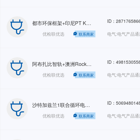
ID：287176586
都市环保框架+印尼PT Kayong Power Nusantara配套工程+青山控股集团+沙特加兹兰1联合循环电站+广州增城旺隆气电替代工程+哥斯达黎加瓜那卡斯特（GUANACASTE）垃圾热解气化发电+江苏双友工程 人力外包 HRO
优检联优选
电气:电气产品通
联系商家
ID：498153055
阿布扎比智轨+澳洲Rockdale&Forest+PCK欧洲风电项目 SGS-GZ人力外包 HRO
优检联优选
电气:电气产品通
联系商家
ID：506948014
沙特加兹兰1联合循环电站+阿布扎比特维拉C燃机+印尼PT Kayong Power Nusantara配套工程人力外包项目2026GZ HRO
优检联优选
电气:电气产品通
联系商家