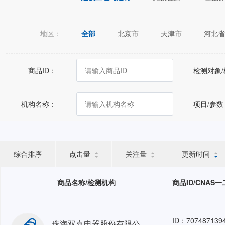
地区：
全部
北京市
天津市
河北省
江苏省
浙江省
安徽省
福建
广西壮族自治区
海南省
重庆市
商品ID：
检测对象
宁夏回族自治区
新疆维吾尔自治区
机构名称：
项目/参数
综合排序
点击量
关注量
更新时间
商品名称/检测机构
商品ID/CNAS
ID：707487139
珠海双喜电器股份有限公司结构安全评估人力外包-HRO GZ-202605-1