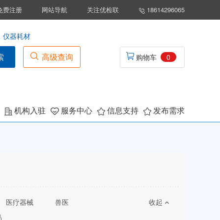
免费注册
网站导航
关注优检联
18614296065
仪器耗材
索
高级查询
购物车
0
机构入驻
服务中心
信息支持
发布需求
医疗器械
兽医
收起
品