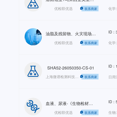
优检联优选
化学:
联系商家
ID：3
油脂及残留物、火灾现场助燃剂、残留物-微量物证-GB/T 19267.7-2008
优检联优选
化学
联系商家
ID：1
SHA52-26050350-CS-01
上海微谱检测科技集团股份有限公司——销售部
日用
联系商家
ID：5
血液、尿液-《生物检材中苯丙胺类兴奋剂、哌替啶和氯胺酮的测定》-SF/Z JD0107004-2016
优检联优选
联系商家