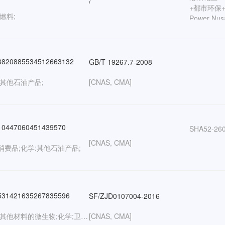
/
+都市环保+印
燃料;
Power Nu
202606GZ
820885534512663132
GB/T 19267.7-2008
:其他石油产品;
[CNAS, CMA]
0447060451439570
SHA52-26
[CNAS, CMA]
消费品;化学:其他石油产品;
31421635267835596
SF/ZJD0107004-2016
生物:其他材料的微生物;化学;卫生检疫:血液学;
[CNAS, CMA]