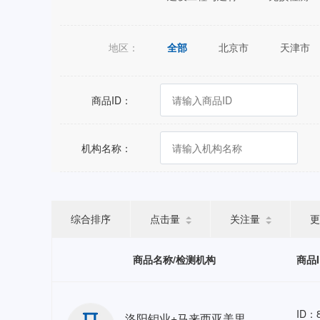
地区：
全部
北京市
天津市
江苏省
浙江省
安徽省
广西壮族自治区
海南省
商品ID：
宁夏回族自治区
新疆维吾尔
机构名称：
综合排序
点击量
关注量
更
商品名称/检测机构
商品
ID：8
洛阳钼业+马来西亚美里燃气电站+都市环保+印尼PT Kayong Power Nusantara配套工程人力外包202606GZ HRO