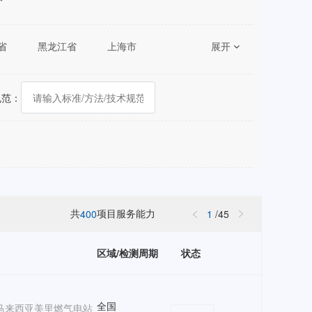
省
黑龙江省
上海市
展开
湖南省
广东省
陕西省
甘肃省
青海省
规范：
共
项目服务能力
400
1
/
45
区域/检测周期
状态
全国
马来西亚美里燃气电站