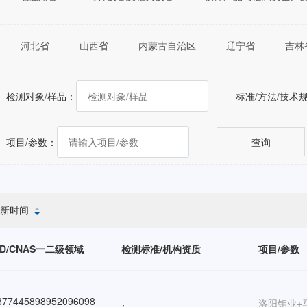
河北省
山西省
内蒙古自治区
辽宁省
吉林
福建省
江西省
山东省
河南省
湖北省
重庆市
四川省
贵州省
云南省
西藏自治区
检测对象/样品：
标准/方法/技术
自治区
台湾省
香港特别行政区
澳门特别行政区
项目/参数：
查询
新时间
ID/CNAS一二级领域
检测标准/机构资质
项目/参数
77445898952096098
洛阳钼业+