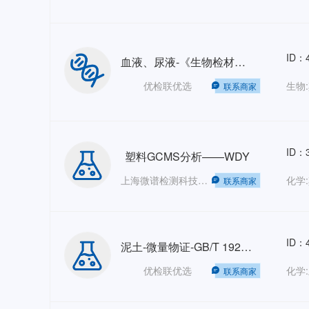
ID：4
血液、尿液-《生物检材中单乙酰吗啡、吗啡、可待因的测定》-SF/ZJD0107006-2010
优检联优选
联系商家
ID：3
塑料GCMS分析——WDY
上海微谱检测科技集团股份有限公司——销售部
化学
联系商家
ID：4
泥土-微量物证-GB/T 19267.4-2008
优检联优选
化学
联系商家