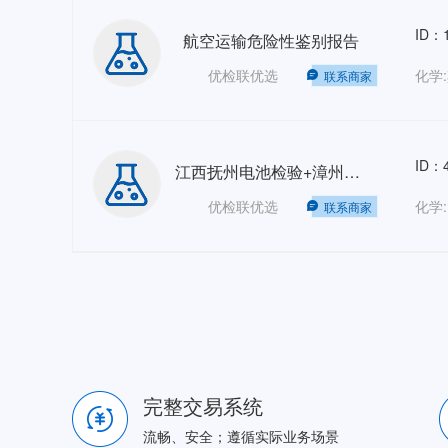
ID：1
航空运输危险性鉴别报告
优检联优选
化学:
联系商家
ID：4
江西抚州电池检验+漳州钢卷检验+巴基斯坦SA SS管+广东院菲律宾Lasso项目等人力外包 HRO-GZ202605
优检联优选
化学
联系商家
完整交易系统
流畅、安全；遵循实际业务场景