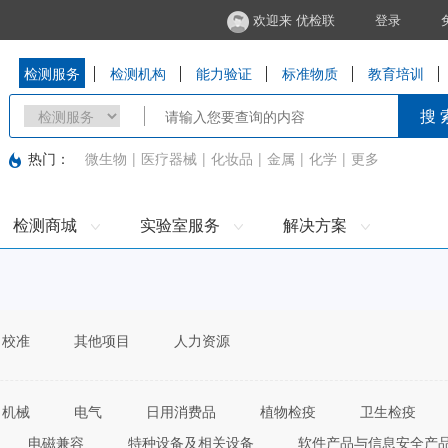
欢迎来 优检联
登录
检测服务
检测机构
能力验证
标准物质
教育培训
搜 
热门：
微生物
|
医疗器械
|
化妆品
|
金属
|
化学
|
更多
检测商城
实验室服务
解决方案
校准
其他项目
人力资源
机械
电气
日用消费品
植物检疫
卫生检疫
电磁兼容
特种设备及相关设备
软件产品与信息安全产