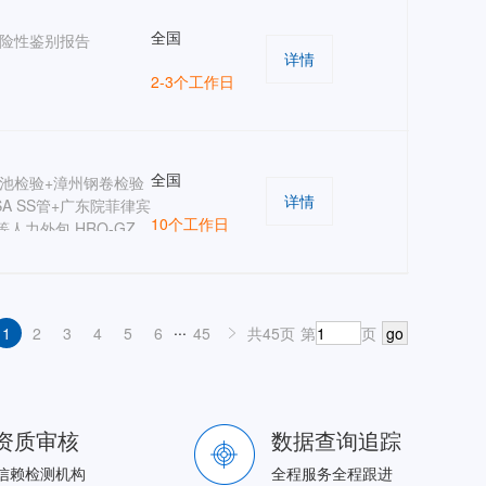
全国
险性鉴别报告
详情
2-3个工作日
全国
池检验+漳州钢卷检验
详情
A SS管+广东院菲律宾
10个工作日
目等人力外包 HRO-GZ
...
1
2
3
4
5
6
45
共45页
第
页
go
资质审核
数据查询追踪
信赖检测机构
全程服务全程跟进