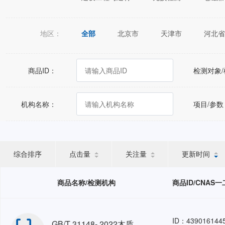
地区：
全部
北京市
天津市
河北省
江苏省
浙江省
安徽省
福建
广西壮族自治区
海南省
重庆市
商品ID：
检测对象
宁夏回族自治区
新疆维吾尔自治区
机构名称：
项目/参数
综合排序
点击量
关注量
更新时间
商品名称/检测机构
商品ID/CNAS
ID：439016144
GB/T 31148- 2022木质平托盘 包装检测