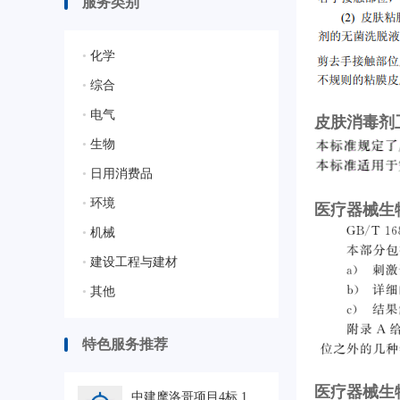
服务类别
•
化学
•
综合
•
电气
皮肤消毒剂卫生
•
生物
•
日用消费品
•
环境
医疗器械生物学
•
机械
•
建设工程与建材
•
其他
特色服务推荐
医疗器械生物
中建摩洛哥项目4标 1 人力外包HRO