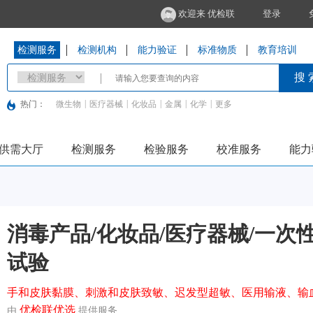
欢迎来 优检联
登录
检测服务
检测机构
能力验证
标准物质
教育培训
搜 
|
|
|
|
|
热门：
微生物
医疗器械
化妆品
金属
化学
更多
供需大厅
检测服务
检验服务
校准服务
能力
消毒产品/化妆品/医疗器械/一次
试验
手和皮肤黏膜、刺激和皮肤致敏、迟发型超敏、医用输液、输
优检联优选
由
提供服务