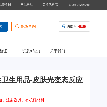
免费注册
网站导航
关注优检联
18614296065
高级查询
索
购物车
0
验证
资质&能力
关于我们
性卫生用品-皮肤光变态反应
血、注射器具、有机硅材料