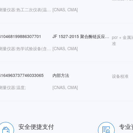
热学测量仪器:热工二次仪表(温度、湿度二次仪表）;
[CNAS, CMA]
10468199886307701
JF 1527-2015 聚合酶链反应分析仪校准规范
pcr + 
准
热学测量仪器:热学试验设备(含环境试验设备）;
[CNAS, CMA]
164963737746033065
内部方法
设备校准
测量仪器:温度;
[CNAS, CMA]
安全便捷支付
专业