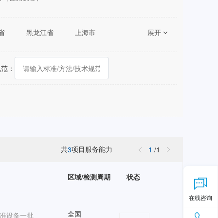
省
黑龙江省
上海市
展开
湖南省
广东省
陕西省
甘肃省
青海省
规范：
共
项目服务能力
3
1
/
1
区域/检测周期
状态
在线咨询
全国
准设备一批