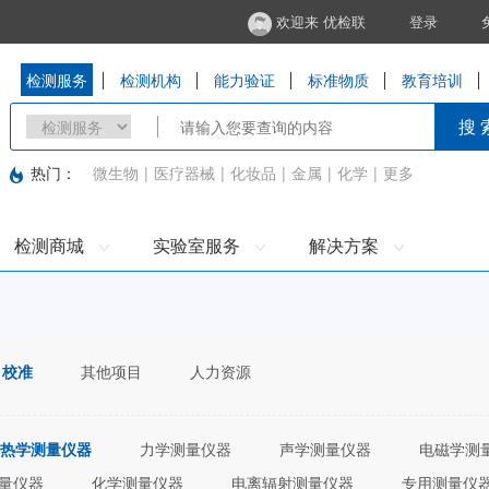
欢迎来 优检联
登录
检测服务
检测机构
能力验证
标准物质
教育培训
搜 
热门：
微生物
|
医疗器械
|
化妆品
|
金属
|
化学
|
更多
检测商城
实验室服务
解决方案
校准
其他项目
人力资源
热学测量仪器
力学测量仪器
声学测量仪器
电磁学测
量仪器
化学测量仪器
电离辐射测量仪器
专用测量仪