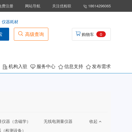
免费注册
网站导航
关注优检联
18614296065
仪器耗材
索
高级查询
购物车
0
机构入驻
服务中心
信息支持
发布需求
量仪器（含磁学）
无线电测量仪器
收起
器（检测设备）