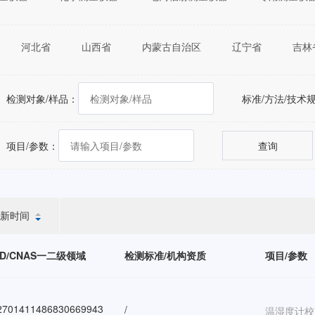
河北省
山西省
内蒙古自治区
辽宁省
吉林
福建省
江西省
山东省
河南省
湖北省
重庆市
四川省
贵州省
云南省
西藏自治区
检测对象/样品：
标准/方法/技术
自治区
台湾省
香港特别行政区
澳门特别行政区
项目/参数：
查询
新时间
ID/CNAS一二级领域
检测标准/机构资质
项目/参数
701411486830669943
/
温湿度计校