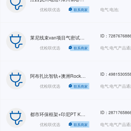
优检联优选
电气:电池;
联系商家
ID：728767688
莱尼线束van项目气密试验人力外包TJ-HRO
优检联优选
电气:电气产品通
联系商家
ID：498153055
阿布扎比智轨+澳洲Rockdale&Forest+PCK欧洲风电项目 SGS-GZ人力外包 HRO
优检联优选
电气:电气产品通
联系商家
ID：287176586
都市环保框架+印尼PT Kayong Power Nusantara配套工程+青山控股集团+沙特加兹兰1联合循环电站+广州增城旺隆气电替代工程+哥斯达黎加瓜那卡斯特（GUANACASTE）垃圾热解气化发电+江苏双友工程 人力外包 HRO
优检联优选
电气:电气产品通
联系商家