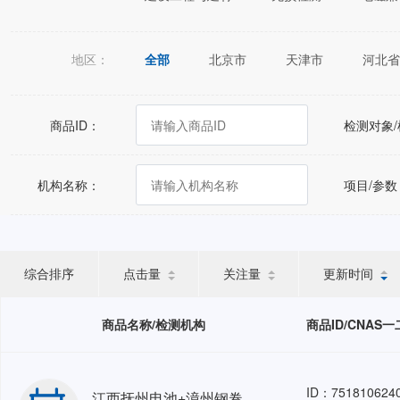
地区：
全部
北京市
天津市
河北省
江苏省
浙江省
安徽省
福建
广西壮族自治区
海南省
重庆市
商品ID：
检测对象
宁夏回族自治区
新疆维吾尔自治区
机构名称：
项目/参数
综合排序
点击量
关注量
更新时间
商品名称/检测机构
商品ID/CNAS
ID：751810624
江西抚州电池+漳州钢卷+株洲FAT+ 巴基斯坦SA JDW 杭州+中国能源建设集团浙江 岱山鱼山等人力外包202606GZ HRO