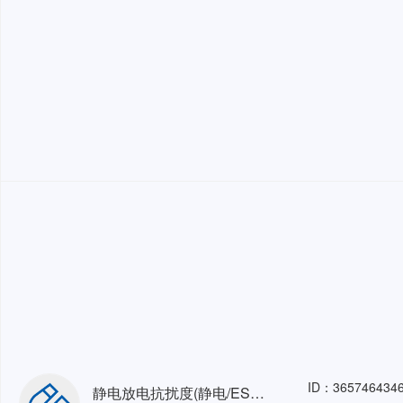
ID：365746434
静电放电抗扰度(静电/ESD)三相32A检测电压15kV以下，空气放电检测电压12kV以下，接触放电