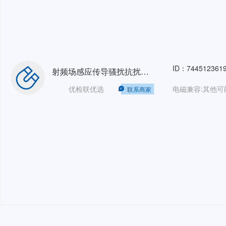
ID：744512361
射频场感应传导骚扰抗扰度(注入电流/CS)CDN法，单相16A，电磁注入法，电流注入法，直接注入法，三相32A
优检联优选
联系商家