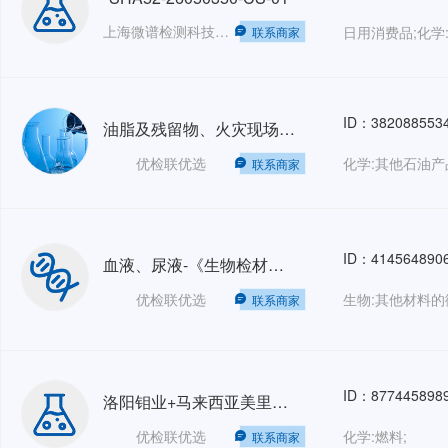
上海微谱检测科技集团股份有限公司——销售部
日用消费品;化学
联系商家
ID：382088553
油脂及残留物、火灾现场助燃剂、残留物-微量物证-GB/T 19267.7-2008
优检联优选
化学:其他石油产
联系商家
ID：414564890
血液、尿液-《生物检材中单乙酰吗啡、吗啡、可待因的测定》-SF/ZJD0107006-2010
优检联优选
联系商家
ID：877445898
洛阳钼业+马来西亚美里燃气电站+都市环保+印尼PT Kayong Power Nusantara配套工程人力外包202606GZ HRO
优检联优选
化学:燃料;
联系商家