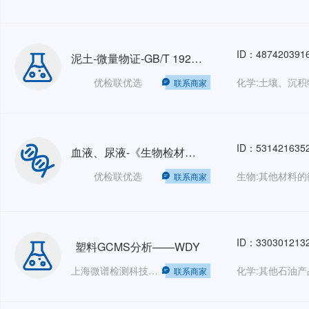
ID：487420391
泥土-微量物证-GB/T 19267.4-2008
优检联优选
化学:土壤、沉积
联系商家
ID：531421635
血液、尿液-《生物检材中苯丙胺类兴奋剂、哌替啶和氯胺酮的测定》-SF/Z JD0107004-2016
优检联优选
联系商家
ID：330301213
塑料GCMS分析——WDY
上海微谱检测科技集团股份有限公司——销售部
化学:其他石油产
联系商家