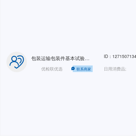
ID：127150713
包装运输包装件基本试验抗压和堆码+跌落+振动
优检联优选
日用消费品;
联系商家