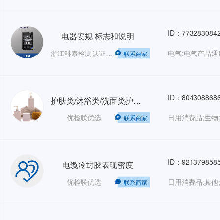
ID：773283084
电器安规 标志和说明
浙江科泰检测认证有限公司
联系商家
ID：804308868
护肤类/沐浴类/洗面类护肤品-微生物、重金属、急皮、眼刺激试验
优检联优选
联系商家
ID：921379858
电缆冷封胶表现密度
优检联优选
日用消费品:其他;
联系商家