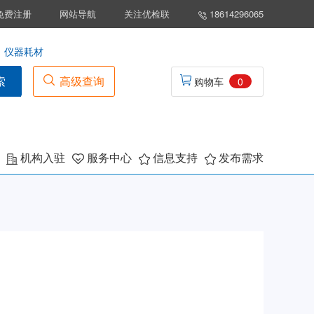
免费注册
网站导航
关注优检联
18614296065
仪器耗材
索
高级查询
购物车
0
机构入驻
服务中心
信息支持
发布需求