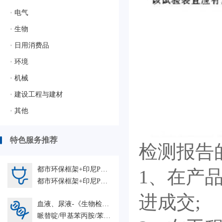
•
电气
•
生物
•
日用消费品
•
环境
•
机械
•
建设工程与建材
•
其他
特色服务推荐
检测报告
都市环保框架+印尼PT Kayong Power Nusantara配套工程+青山控股集团+沙特加兹兰1联合循环电站+广州增城旺隆气电替代工程+哥斯达黎加瓜那卡斯特（GUANACASTE）垃圾热解气化发电+江苏双友工程 人力外包 HRO
1、在产
都市环保框架+印尼PT Kayong Power Nusantara配套工程+青山控股集团+沙特加兹兰1联合循环电站+广州增城旺隆气电替代工程+哥斯达黎加瓜那卡斯特（GUANACASTE）垃圾热解气化发电+江苏双友工程 人力外包 HRO
进成交;
血液、尿液-《生物检材中苯丙胺类兴奋剂、哌替啶和氯胺酮的测定》-SF/Z JD0107004-2016
哌替啶/甲基苯丙胺/苯丙胺