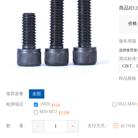
商品ID:20
价
服务周
选择推荐套
测试标准
GB/T、
样品规
推荐套餐：
全部
≤M20
M22-M30
检测项目：
¥110
M50-M72
¥1320
数 量：
支付方式：
线下转账
-
+