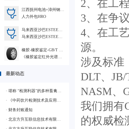
2、在工
江西抚州电池+漳州钢卷+惠州焊接+珠海PCK钢管+广东院菲律宾Lasso+广州埃特尼特建筑系统检验-人力外包HRO
3、在争
人力外包HRO
4、在工
马来西亚沙巴ESTEEL绿色钢铁自备电站+青山控股-纬达贝铝业多功能天车监造等 SGS-GZ 人力外包HRO
马来西亚沙巴ESTEEL绿色钢铁自备电站+青山控股-纬达贝铝业多功能天车监造等 SGS-GZ 人力外包HRO
源。
橡胶-橡胶鉴定-GB/T 7764-2017
《橡胶鉴定红外光谱法》，生胶、硫化胶、未硫化胶、及热塑性弹性体，定性分析
涉及标准：
DLT、JB
最新动态
NASM、G
•
堪称 “检测利器”的多种畜禽疫病相关的质控样品
•
《中药饮片检测技术及应用》蓝皮书生态合作伙伴征集启动会圆满落幕，共绘行业新蓝图
我们拥有CM
•
财务封账通知
的权威检
•
北京方升互联信息技术有限公司顺利通过质量管理体系认证
•
北京方升互联信息技术有限公司顺利通过ISO/IEC 27001:2022信息安全管理体系认证