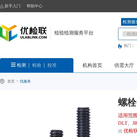
新手入门
帮助中心
检测服
热门：
检测
检验
校准
机构首页
供需大厅
>
首页
找服务
螺栓
适用范围
DLT、J
优检
由