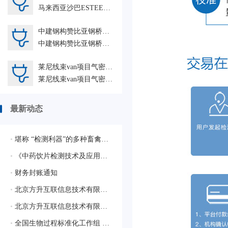
马来西亚沙巴ESTEEL绿色钢铁自备电站+青山控股-纬达贝铝业多功能天车监造等 SGS-GZ 人力外包HRO
中建钢构赞比亚钢桥梁+中建摩洛哥项目人力外包HRO
中建钢构赞比亚钢桥梁+中建摩洛哥项目人力外包HRO
莱尼线束van项目气密试验人力外包TJ-HRO
莱尼线束van项目气密试验人力外包HRO
最新动态
•
堪称 “检测利器”的多种畜禽疫病相关的质控样品
•
《中药饮片检测技术及应用》蓝皮书生态合作伙伴征集启动会圆满落幕，共绘行业新蓝图
•
财务封账通知
•
北京方升互联信息技术有限公司顺利通过质量管理体系认证
•
北京方升互联信息技术有限公司顺利通过ISO/IEC 27001:2022信息安全管理体系认证
•
全国生物过程标准化工作组 获批成立