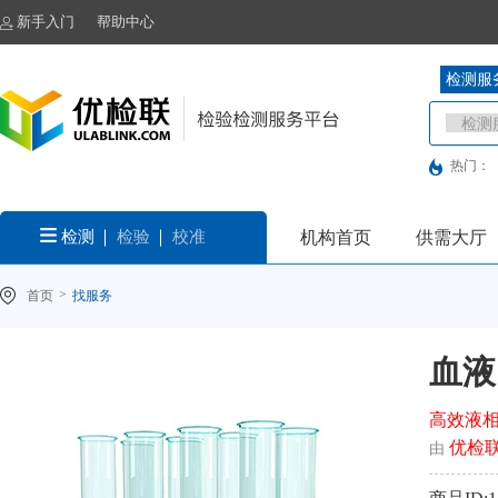
新手入门
帮助中心
检测服
热门：
检测
检验
校准
机构首页
供需大厅
>
首页
找服务
血液
高效液相
优检
由