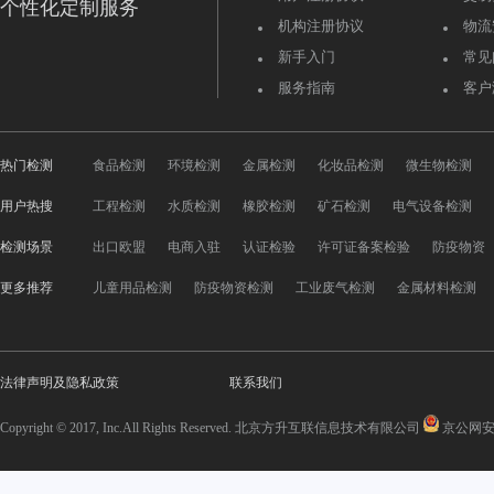
个性化定制服务
机构注册协议
物流
新手入门
常见
服务指南
客户
热门检测
食品检测
环境检测
金属检测
化妆品检测
微生物检测
用户热搜
工程检测
水质检测
橡胶检测
矿石检测
电气设备检测
检测场景
出口欧盟
电商入驻
认证检验
许可证备案检验
防疫物资
更多推荐
儿童用品检测
防疫物资检测
工业废气检测
金属材料检测
法律声明及隐私政策
联系我们
Copyright © 2017, Inc.All Rights Reserved. 北京方升互联信息技术有限公司
京公网安备 