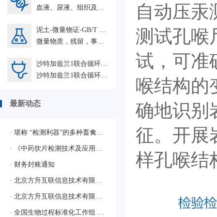
自动压汞测试
血液、尿液、组织及毛发中单乙酰吗啡、吗啡和可待因的免疫筛选法、气相色谱-质谱联用法和液相色谱-串联质谱法
泥土-微量物证-GB/T 19267.4-2008
测试孔喉尺
微量物质，残留，事实，物理，化学，仪器分析；原子发射光谱法
试，可准
沙特加兹兰1联合循环电站+阿布扎比特维拉C燃机+印尼PT Kayong Power Nusantara配套工程人力外包项目2026GZ HRO
沙特加兹兰1联合循环电站+阿布扎比特维拉C燃机+印尼PT Kayong Power Nusantara配套工程人力外包项目2026GZ HRO
喉结构的
最新动态
确地识别
征。开展
•
堪称 “检测利器”的多种畜禽疫病相关的质控样品
•
《中药饮片检测技术及应用》蓝皮书生态合作伙伴征集启动会圆满落幕，共绘行业新蓝图
样孔喉结
•
财务封账通知
•
北京方升互联信息技术有限公司顺利通过质量管理体系认证
•
北京方升互联信息技术有限公司顺利通过ISO/IEC 27001:2022信息安全管理体系认证
•
全国生物过程标准化工作组 获批成立