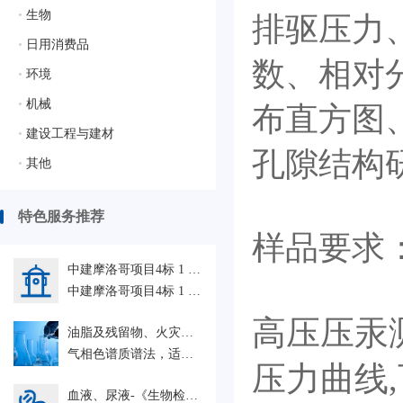
•
生物
排驱压力
•
日用消费品
数、相对
•
环境
•
机械
布直方图
•
建设工程与建材
孔隙结构
•
其他
特色服务推荐
样品要求：
中建摩洛哥项目4标 1 人力外包HRO
中建摩洛哥项目4标 1 人力外包HRO
高压压汞
油脂及残留物、火灾现场助燃剂、残留物-微量物证-GB/T 19267.7-2008
气相色谱质谱法，适用于刑事技术领城中微量物证的理化检验
压力曲线
血液、尿液-《生物检材中单乙酰吗啡、吗啡、可待因的测定》-SF/ZJD0107006-2010