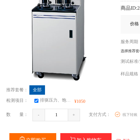
商品ID:24
价
服务周
选择推荐套
测试标准
样品规
推荐套餐：
全部
排驱压力、饱和度中值压力、平均孔喉半径、均质系数、相对分选系数、孔隙结构系数、退汞效率、孔喉分布直方图、最小非汞饱和度、毛管压力曲线。用于岩石孔隙结构研究和评价，储量计算
检测项目：
¥1050
数 量：
支付方式：
线下转账
-
+