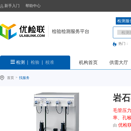
新手入门
帮助中心
检测服
热门：
检测
检验
校准
机构首页
供需大厅
>
首页
找服务
岩石-
毛管压
率、孔
优检
由