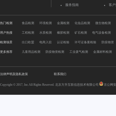
服务指南
客户
热门检测
食品检测
环境检测
金属检测
化妆品检测
微生物检测
用户热搜
工程检测
水质检测
橡胶检测
矿石检测
电气设备检测
检测场景
出口欧盟
电商入驻
认证检验
许可证备案检验
防疫物资
更多推荐
儿童用品检测
防疫物资检测
工业废气检测
金属材料检测
法律声明及隐私政策
联系我们
Copyright © 2017, Inc.All Rights Reserved. 北京方升互联信息技术有限公司
京公网安备 