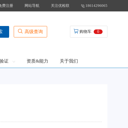
免费注册
网站导航
关注优检联
18614296065
高级查询
索
购物车
0
验证
资质&能力
关于我们