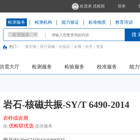
欢迎来 优检联
登录
检测服务
检测机构
能力验证
标准物质
教育培训
搜 
|
|
|
|
|
热门：
微生物
医疗器械
化妆品
金属
化学
更多
供需大厅
检测服务
检验服务
校准服务
能力
岩石-核磁共振​-SY/T 6490-2014
岩样或岩屑
优检联优选
由
提供服务