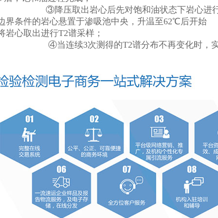
出岩心后先对饱和油状态下岩心进行T2谱采
吸边界条件的岩心悬置于渗吸池中央，升温
将岩心取出进行T2谱采样；
续3次测得的T2谱分布不再变化时，实