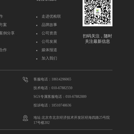
作
走进优检联
方案
品牌故事
案例分享
公司资质
扫码关注，随时
公司发展
关注最新信息
合作
媒体报道
加入我们
客服电话：18614296065
技术电话：010-67882559
SGS专属客服电话：010-67882889
投诉电话：18510748636
地址:北京市北京经济技术开发区经海四路25号院
17号楼202