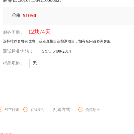
商品ID:301671584216006827
¥1050
价格
12块/4天
服务周期：
选择推荐套餐有优惠，或者直接自选检测项目，如有疑问请咨询客服
测试标准/方法：
SY/T 6490-2014
样品规格：
无
配送方式：
线下转账
在线支付
物流配送