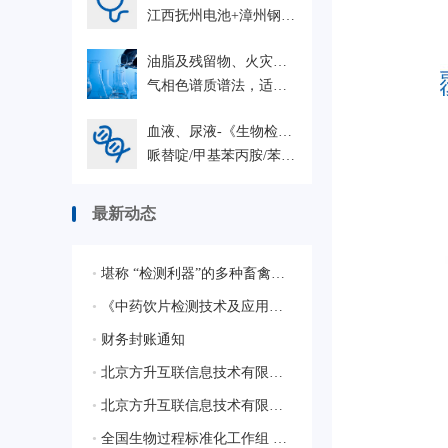
江西抚州电池+漳州钢卷+株洲FAT+ 巴基斯坦SA JDW 杭州+中国能源建设集团浙江 岱山鱼山等202606 HRO
油脂及残留物、火灾现场助燃剂、残留物-微量物证-GB/T 19267.7-2008
气相色谱质谱法，适用于刑事技术领城中微量物证的理化检验
血液、尿液-《生物检材中苯丙胺类兴奋剂、哌替啶和氯胺酮的测定》-SF/Z JD0107004-2016
哌替啶/甲基苯丙胺/苯丙胺
最新动态
•
堪称 “检测利器”的多种畜禽疫病相关的质控样品
•
《中药饮片检测技术及应用》蓝皮书生态合作伙伴征集启动会圆满落幕，共绘行业新蓝图
•
财务封账通知
•
北京方升互联信息技术有限公司顺利通过质量管理体系认证
•
北京方升互联信息技术有限公司顺利通过ISO/IEC 27001:2022信息安全管理体系认证
•
全国生物过程标准化工作组 获批成立