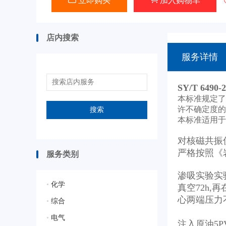
立即购买
加入购物车
店内搜索
服务详情
SY/T 6
本标准规定了
许不确定度的
搜索
本标准适用于
对核磁共振仪
严格按照《
服务类别
渗吸实验实
•
化学
真空72
心两端压力
•
综合
②在温2
•
电气
注入原油5