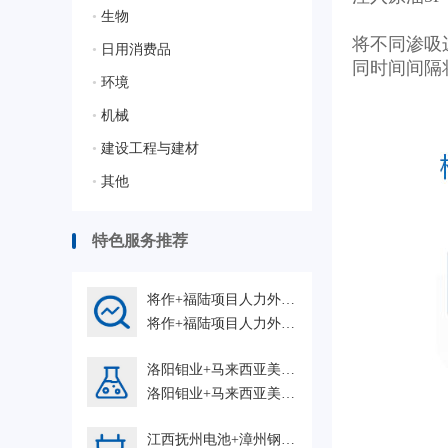
•
生物
③降压取
将不同渗
•
日用消费品
同时间间隔
•
环境
④当连
•
机械
•
建设工程与建材
•
其他
特色服务推荐
将作+福陆项目人力外包202606GZ HRO
将作+福陆项目人力外包202606GZ HRO
洛阳钼业+马来西亚美里燃气电站+都市环保+印尼PT Kayong Power Nusantara配套工程人力外包202606GZ HRO
洛阳钼业+马来西亚美里燃气电站+都市环保+印尼PT Kayong Power Nusantara配套工程202606GZ HRO
江西抚州电池+漳州钢卷+株洲FAT+ 巴基斯坦SA JDW 杭州+中国能源建设集团浙江 岱山鱼山等人力外包202606GZ HRO