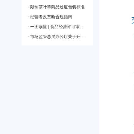
•
限制茶叶等商品过度包装标准
•
经营者反垄断合规指南
•
一图读懂 | 食品经营许可审查通则
•
市场监管总局办公厅关于开展2024年国家级检验检测机构能力验证工作的通知