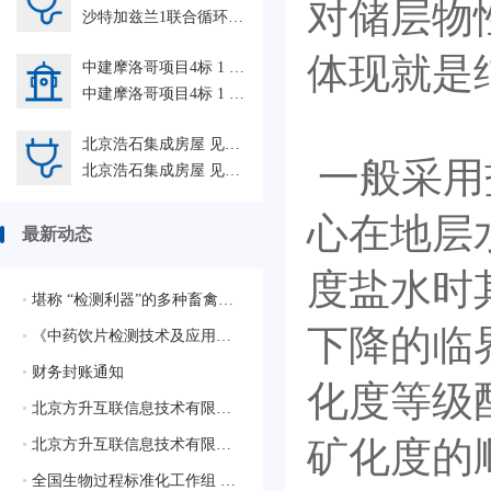
对储层物
沙特加兹兰1联合循环电站+阿布扎比特维拉C燃机+印尼PT Kayong Power Nusantara配套工程人力外包项目2026GZ HRO
体现就是
中建摩洛哥项目4标 1 人力外包HRO
中建摩洛哥项目4标 1 人力外包HRO
北京浩石集成房屋 见证测试 8-9 june+维氏(东莞)企业管理咨询服务有限公司/HSE检验及评估等 SGS-GZ 人力外包HRO
一般采用
北京浩石集成房屋 见证测试 8-9 june+维氏(东莞)企业管理咨询服务有限公司/HSE检验及评估等 SGS-GZ 人力外包HRO
心在地层
最新动态
度盐水时
•
堪称 “检测利器”的多种畜禽疫病相关的质控样品
下降的临
•
《中药饮片检测技术及应用》蓝皮书生态合作伙伴征集启动会圆满落幕，共绘行业新蓝图
•
财务封账通知
化度等级
•
北京方升互联信息技术有限公司顺利通过质量管理体系认证
矿化度的
•
北京方升互联信息技术有限公司顺利通过ISO/IEC 27001:2022信息安全管理体系认证
•
全国生物过程标准化工作组 获批成立