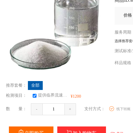
商品ID:40
价
服务周
选择推荐套
测试标准
样品规
推荐套餐：
全部
提供临界流速、临界盐度、水敏和盐敏指数、酸敏指数、碱敏指数及 临界应力、渗透率伤害率、临界应力及相关实验曲线。用于储层敏感性评价实验和储层保护研究
检测项目：
¥1200
数 量：
支付方式：
线下转账
-
+