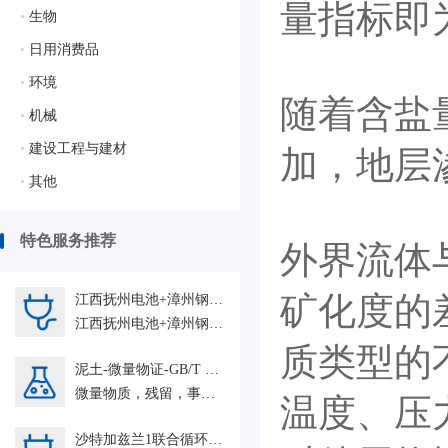
量指标即
•
生物
•
日用消费品
•
环境
随着含盐
•
机械
•
建设工程与建材
加，地层
•
其他
特色服务推荐
外界流体
矿化度的
江西抚州电池+漳州钢卷+株洲FAT+ 巴基斯坦SA JDW 杭州+中国能源建设集团浙江 岱山鱼山等人力外包202606GZ HRO
江西抚州电池+漳州钢卷+株洲FAT+ 巴基斯坦SA JDW 杭州+中国能源建设集团浙江 岱山鱼山等202606 HRO
质类型的
泥土-微量物证-GB/T 19267.4-2008
微量物质，残留，事实，物理，化学，仪器分析；原子发射光谱法
温度、压
沙特加兹兰1联合循环电站+阿布扎比特维拉C燃机+印尼PT Kayong Power Nusantara配套工程人力外包项目2026GZ HRO