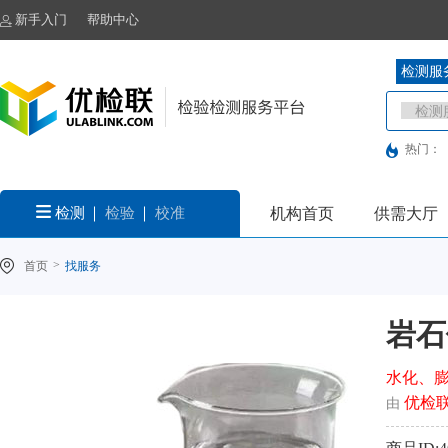
新手入门
帮助中心
检测服
热门：
检测
检验
校准
机构首页
供需大厅
>
首页
找服务
岩石
水化、
优检
由